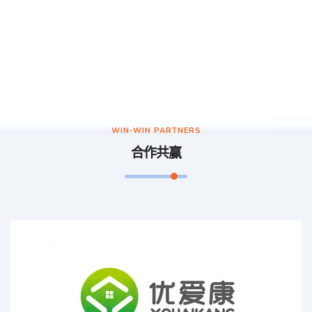
WIN-WIN PARTNERS
合作共赢