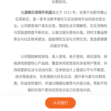
长期信任。
九游娱乐官网手机版
成立于 2013 年，坐落于合肥市蜀山
区高新区，是一家专注数字娱乐与互动游戏平台的综合型企
业。公司聚焦用户真实反馈，围绕玩法可理解性、交互流畅性
与奖励透明度不断优化，让每次娱乐更有价值。同时注重品牌
表达与社区秩序建设，鼓励理性互动与文明交流，营造更健康
的娱乐环境。
公司围绕麻将游戏、真人游戏、电子游戏、视讯游戏、网
络游戏搭建核心产品线，覆盖休闲到竞技的多层用户需求，并
持续更新玩法与活动内容。在体验设计上强调公平与节奏感，
结合等级成长、任务激励与好友互动，提升参与度与社群氛
围，形成良性循环。并通过精细化推荐与内容分层，帮助不同
偏好的用户更快找到适合自己的游戏内容。
认识我们