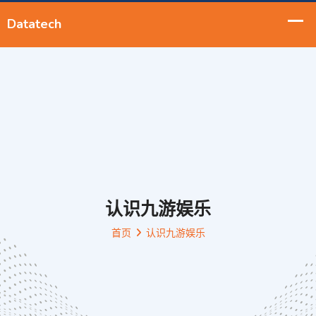
认识九游娱乐
首页
认识九游娱乐