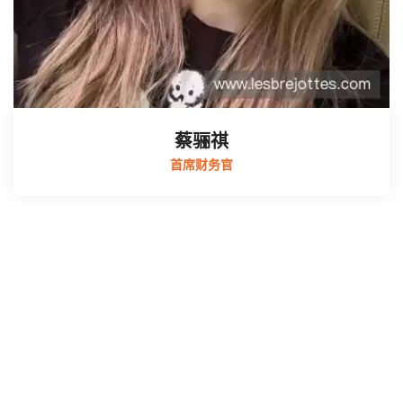
蔡骊祺
首席财务官