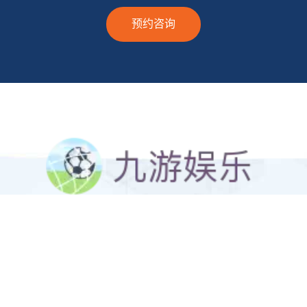
预约咨询
九游娱乐J9.com·九游娱乐百家乐_J9官方网站 - 真人游戏第一
品牌欢迎您，一起来感受九游娱乐官网手机版
【lesbrejottes.com】带来的快乐！欢迎来到九游娱乐百家乐
和我们一起体验九游娱乐的网址、九游娱乐平台官网最优质的
在线服务！九游娱乐的网址·J9官方网站 - 真人游戏第一品牌欢