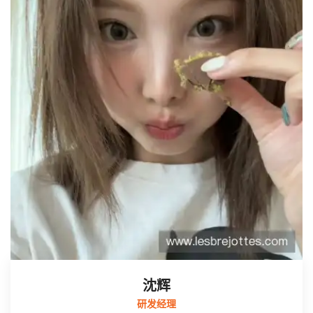
沈辉
研发经理