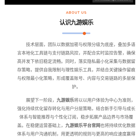
ABOUT US
认识
九游娱乐
技术层面，团队以数据加密与权限分级为底座，叠加多语
言本地化工具链与支付链路风控，并配合实时监控告警，确保
高并发下依旧稳定流畅。同时，落实隐私最小化采集与数据留
存策略，提供自我限制与理性娱乐工具，并结合关键操作留痕
与权限最小化策略，形成覆盖账号、内容与交易链路的多层保
护。
展望下一阶段，
九游娱乐
将以以用户体验为中心为准则，
强化持续优化留存转化与用户分层策略，结合新手引导与成长
体系与智能推荐与个性化订阅，稳步拓展产品边界与市场覆
盖。在稳健运营基础上，
九游娱乐平台官网
也将持续优化数据
体系与用户沟通机制，用更透明的规则与更高的响应速度赢得