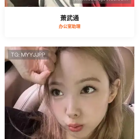
萧武通
办公室助理