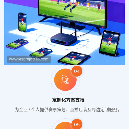
04
定制化方案支持
为企业 / 个人提供赛事策划、直播包装及周边定制服务。
05